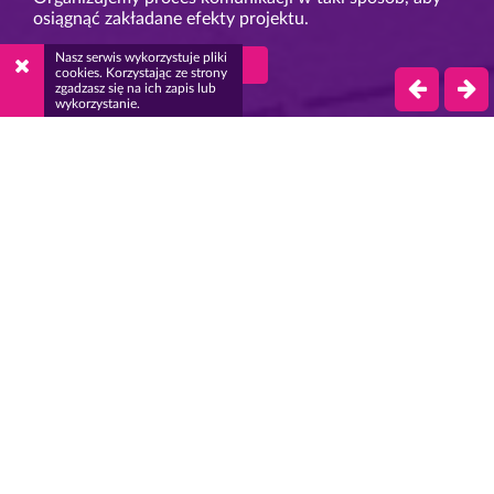
osiągnąć zakładane efekty projektu.
Nasz serwis wykorzystuje pliki
Sprawdź naszą ofertę
cookies. Korzystając ze strony
zgadzasz się na ich zapis lub
wykorzystanie.
O NAS
UTILA OZNACZA
UŻYTECZNY
Dlatego też misją naszej firmy jest
tworzenie oraz dostarczanie